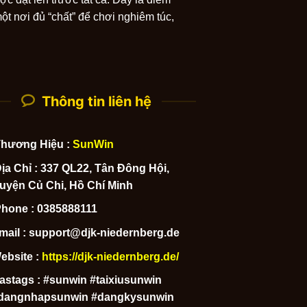
t nơi đủ “chất” để chơi nghiêm túc,
Thông tin liên hệ
hương Hiệu :
SunWin
ịa Chỉ : 337 QL22, Tân Đông Hội,
uyện Củ Chi, Hồ Chí Minh
hone : 0385888111
mail : support@djk-niedernberg.de
ebsite :
https://djk-niedernberg.de/
astags : #sunwin #taixiusunwin
dangnhapsunwin #dangkysunwin