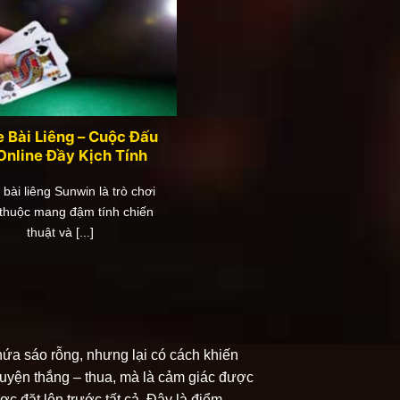
 Bài Liêng – Cuộc Đấu
 Online Đầy Kịch Tính
ài liêng Sunwin là trò chơi
thuộc mang đậm tính chiến
thuật và [...]
ứa sáo rỗng, nhưng lại có cách khiến
huyện thắng – thua, mà là cảm giác được
ợc đặt lên trước tất cả. Đây là điểm