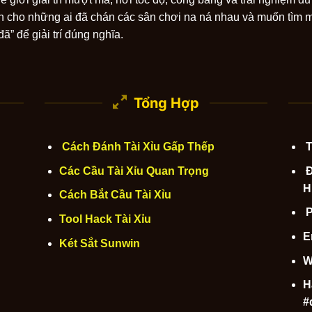
 cho những ai đã chán các sân chơi na ná nhau và muốn tìm mộ
ã” để giải trí đúng nghĩa.
Tổng Hợp
Cách Đánh Tài Xỉu Gấp Thếp
T
Các Cầu Tài Xỉu Quan Trọng
Đ
H
Cách Bắt Cầu Tài Xỉu
P
Tool Hack Tài Xỉu
E
Két Sắt Sunwin
W
H
#