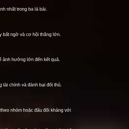
h nhất trong ba lá bài.
y bất ngờ và cơ hội thắng lớn.
hể ảnh hưởng lớn đến kết quả.
 tài chính và đánh bại đối thủ.
ơi theo nhóm hoặc đấu đối kháng với