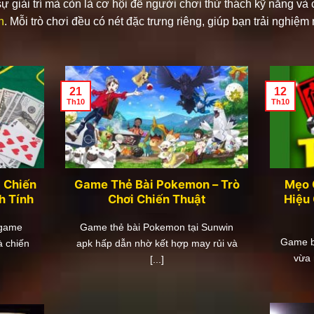
ự giải trí mà còn là cơ hội để người chơi thử thách kỹ năng và 
n
. Mỗi trò chơi đều có nét đặc trưng riêng, giúp bạn trải nghiệm
12
21
Th10
Th10
 Chiến
Game Thẻ Bài Pokemon – Trò
Mẹo 
h Tính
Chơi Chiến Thuật
Hiệu
 game
Game thẻ bài Pokemon tại Sunwin
Game bà
à chiến
apk hấp dẫn nhờ kết hợp may rủi và
vừa 
[...]