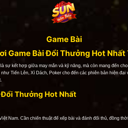
Game Bài
ơi Game Bài Đổi Thưởng Hot Nhất
là sự kết hợp giữa may mắn và kỹ năng, mà còn mang đến cho n
 như Tiến Lên, Xì Dách, Poker cho đến các phiên bản hiện đại vớ
.
 Đổi Thưởng Hot Nhất
Việt Nam. Cần chiến thuật để xếp bài và đánh đối thủ, đồng thờ