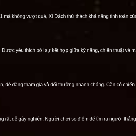
21 mà không vượt quá, Xì Dách thử thách khả năng tính toán c
ầu. Được yêu thích bởi sự kết hợp giữa kỹ năng, chiến thuật và
, dễ dàng tham gia và đổi thưởng nhanh chóng. Cần có chiến thu
ưng rất dễ gây nghiện. Người chơi so điểm để tìm ra người thắn